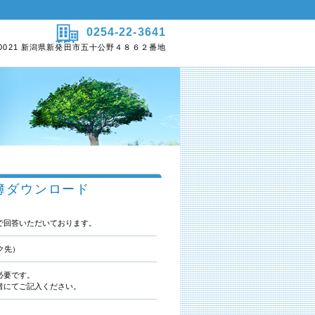
0254-22-3641
TEL.
-0021 新潟県新発田市五十公野４８６２番地
簿ダウンロード
で回答いただいております。
ク先）
必要です。
者にてご記入ください。