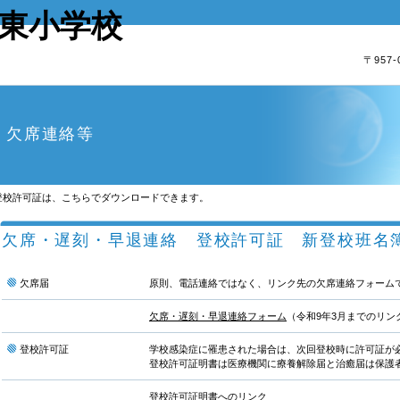
東小学校
〒957
欠席連絡等
登校許可証は、こちらでダウンロードできます。
欠席・遅刻・早退連絡 登校許可証 新登校班名
欠席届
原則、電話連絡ではなく、リンク先の欠席連絡フォーム
欠席・遅刻・早退連絡フォーム
（令和9年3月までのリン
登校許可証
学校感染症に罹患された場合は、次回登校時に許可証が
登校許可証明書は医療機関に療養解除届と治癒届は保護
登校許可証明書へのリンク